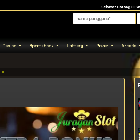
Selamat Datang Di Situs Websi
Casino
Sportsbook
Lottery
Poker
Arcade
100