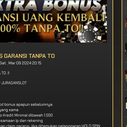
S GARANSI TANPA TO
Sat , Mar 09 2024 20:15
O..!!
er JURAGANSLOT
mbil bonus apapun sebelumnya
i yang sama
o Kredit Minimal dibawah 1.000
kesamaan Ip dan rekening
kan claim garansi,Jika ditemukan pelanggaran HOLD SPIN