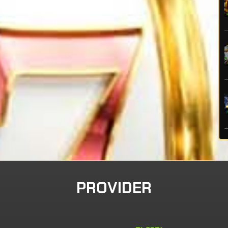
PROVIDER