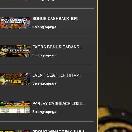
BONUS CASHBACK 10%
Selengkapnya
EXTRA BONUS GARANSI...
Selengkapnya
EVENT SCATTER HITAM...
Selengkapnya
PARLAY CASHBACK LOSE...
Selengkapnya
PROMO WINSTREAK SABU...