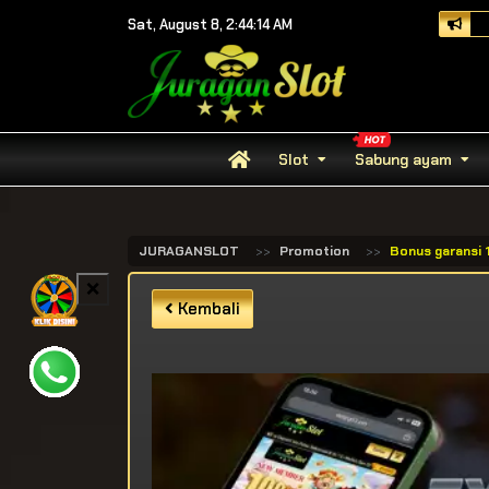
Sat, August 8, 2:44:15 AM
Slot
Sabung ayam
JURAGANSLOT
Promotion
Bonus garansi 
❌
Kembali