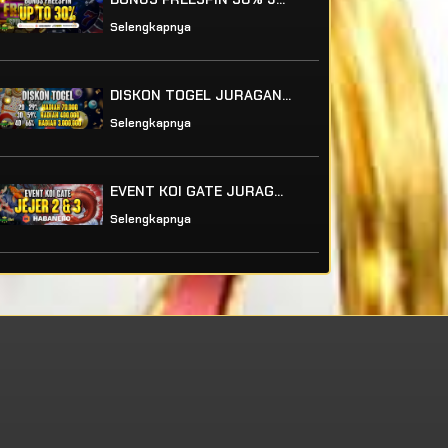
Selengkapnya
DISKON TOGEL JURAGAN...
Selengkapnya
EVENT KOI GATE JURAG...
Selengkapnya