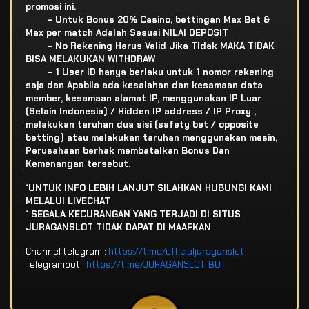
promosi ini.
- Untuk Bonus 20% Casino, bettingan Max Bet &
Max per match Adalah Sesuai NILAI DEPOSIT
- No Rekening Harus Valid Jika TIdak MAKA TIDAK
BISA MELAKUKAN WITHDRAW
- 1 User ID hanya berlaku untuk 1 nomor rekening
saja dan Apabila ada kesalahan dan kesamaan data
member, kesamaan alamat IP, menggunakan IP Luar
(Selain Indonesia) / Hidden IP address / IP Proxy ,
melakukan taruhan dua sisi (safety bet / opposite
betting) atau melakukan taruhan menggunakan mesin,
Perusahaan berhak membatalkan Bonus Dan
Kemenangan tersebut.
*
UNTUK INFO LEBIH LANJUT SILAHKAN HUBUNGI KAMI
MELALUI LIVECHAT
*
SEGALA KECURANGAN YANG TERJADI DI SITUS
JURAGANSLOT TIDAK DAPAT DI MAAFKAN
Channel telegram :
https://t.me/officialjuraganslot
Telegrambot :
https://t.me/JURAGANSLOT_BOT