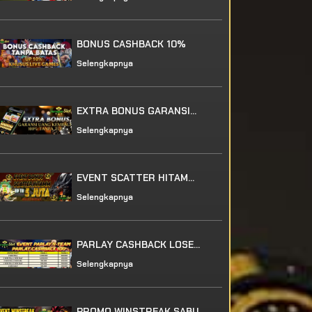
BONUS CASHBACK 10%
Selengkapnya
EXTRA BONUS GARANSI...
Selengkapnya
EVENT SCATTER HITAM...
Selengkapnya
PARLAY CASHBACK LOSE...
Selengkapnya
PROMO WINSTREAK SABU...