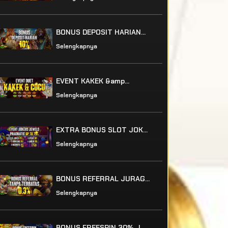
BONUS DEPOSIT HARIAN...
Selengkapnya
EVENT KAKEK &amp...
Selengkapnya
EXTRA BONUS SLOT JOK...
Selengkapnya
BONUS REFERRAL JURAG...
Selengkapnya
BONUS FREESPIN 30% J...